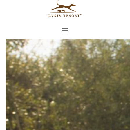
Menü
Menü
DAS RESORT
öffnen
öffnen
GARTEN
Menü
DAS KONZEPT
öffnen
DOG LODGES
OVERNIGHT CARE
Menü
EXTRAS
öffnen
HAUPTHAUS
DAY CARE
TRAINING
Menü
BUCHUNGSANFRAGE
öffnen
GATE-TO-GATE SERVICE
PREISLISTE
BILDERGALERIE
PICK UP
ANGEBOTE
Menü
PRESSE
öffnen
GROOMING
PRESSEBILDER
Menü
KONTAKT
öffnen
HEALTH CARE
PRESSEKONTAKT
ANFAHRT
SHOP
TV BEITRÄGE
NEWSLETTER
Menü