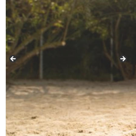
DEUTSCH
öffnen
PRESSECLIPPINGS
DOWNLOAD
ENGLISH
KARRIERE